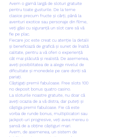
Avem o gamă largă de sloturi gratuite 
pentru toate gusturile. De la teme 
clasice precum fructe și cărți, până la 
aventuri exotice sau personaje din filme, 
veți găsi cu siguranță un slot care să vă 
fie pe plac.
Fiecare joc este creat cu atenție la detalii 
și beneficiază de grafică și sunet de înaltă 
calitate, pentru a vă oferi o experiență 
cât mai plăcută și realistă. De asemenea, 
aveți posibilitatea de a alege nivelul de 
dificultate și monedele pe care doriți să 
pariați.
Câștigați premii fabuloase. Free slots 100 
no deposit bonus quatro casino.
La sloturile noastre gratuite, nu doar că 
aveți ocazia de a vă distra, dar puteți și 
câștiga premii fabuloase. Fie că este 
vorba de runde bonus, multiplicatori sau 
jackpot-uri progresive, veți avea mereu o 
șansă de a obține câștiguri mari.
Avem, de asemenea, un sistem de 