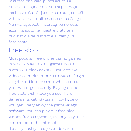
loialitate prin care puteți acumula 
puncte și obține bonusuri și promoții 
exclusive. Cu cât jucați mai mult, cu atât 
veți avea mai multe șanse de a câștiga!
Nu mai așteptați! Încercați-vă norocul 
acum la sloturile noastre gratuite și 
bucurați-vă de distracție și câștiguri 
fascinante!
Free slots
Most popular free online casino games 
in 2023 - play 13,500+ games 12,000+ 
slots 150+ blackjack 185+ roulette 145+ 
video poker plus more! Don&#39;t forget 
to get good luck charms, which boost 
your winnings instantly. Playing online 
free slots will make you see if the 
game’s marketing was simply hype or if 
you genuinely enjoy the game&#39;s 
software. You can play our free slot 
games from anywhere, as long as you’re 
connected to the internet. 
Jucați și câștigați cu jocuri de cazino 