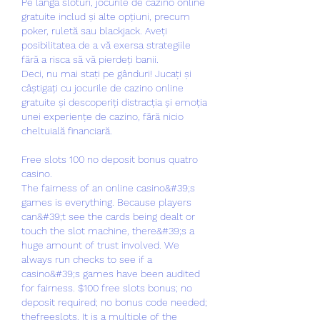
Pe lângă sloturi, jocurile de cazino online 
gratuite includ și alte opțiuni, precum 
poker, ruletă sau blackjack. Aveți 
posibilitatea de a vă exersa strategiile 
fără a risca să vă pierdeți banii.
Deci, nu mai stați pe gânduri! Jucați și 
câștigați cu jocurile de cazino online 
gratuite și descoperiți distracția și emoția 
unei experiențe de cazino, fără nicio 
cheltuială financiară.
Free slots 100 no deposit bonus quatro 
casino.
The fairness of an online casino&#39;s 
games is everything. Because players 
can&#39;t see the cards being dealt or 
touch the slot machine, there&#39;s a 
huge amount of trust involved. We 
always run checks to see if a 
casino&#39;s games have been audited 
for fairness. $100 free slots bonus; no 
deposit required; no bonus code needed; 
thefreeslots. It is a multiple of the 