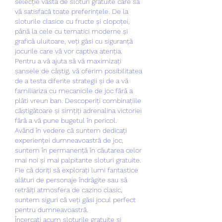
selecție vastă de sloturi gratuite care să 
vă satisfacă toate preferințele. De la 
sloturile clasice cu fructe și clopoței, 
până la cele cu tematici moderne și 
grafică uluitoare, veți găsi cu siguranță 
jocurile care vă vor captiva atenția.
Pentru a vă ajuta să vă maximizați 
șansele de câștig, vă oferim posibilitatea 
de a testa diferite strategii și de a vă 
familiariza cu mecanicile de joc fără a 
plăti vreun ban. Descoperiți combinațiile 
câștigătoare și simțiți adrenalina victoriei 
fără a vă pune bugetul în pericol.
Având în vedere că suntem dedicați 
experienței dumneavoastră de joc, 
suntem în permanență în căutarea celor 
mai noi și mai palpitante sloturi gratuite. 
Fie că doriți să explorați lumi fantastice 
alături de personaje îndrăgite sau să 
retrăiți atmosfera de cazino clasic, 
suntem siguri că veți găsi jocul perfect 
pentru dumneavoastră.
Încercați acum sloturile gratuite și 