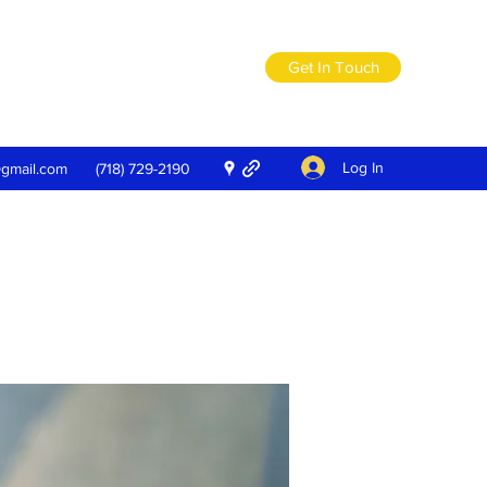
Get In Touch
Log In
@gmail.com
(718) 729-2190