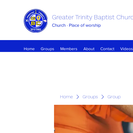
Greater Trinity Baptist Chur
Church · Place of worship
Home
Groups
Members
About
Contact
Videos
Home
Groups
Group