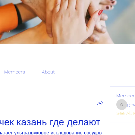
Members
About
Member
gre
greatertr
See All 
чек казань где делают
агает ультразвуковое исследование сосудов 