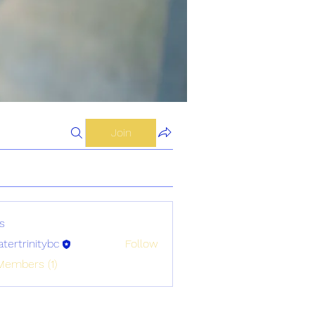
Join
s
atertrinitybc
Follow
initybc
Members (1)