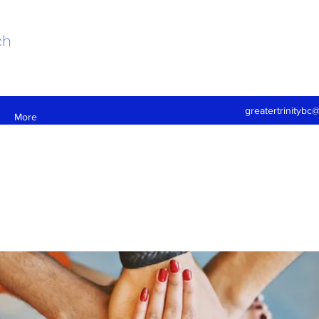
ch
greatertrinitybc
More