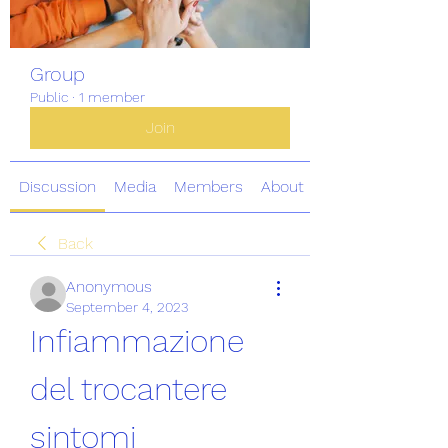
Group
Public
·
1 member
Join
Discussion
Media
Members
About
Back
Anonymous
September 4, 2023
Infiammazione 
del trocantere 
sintomi