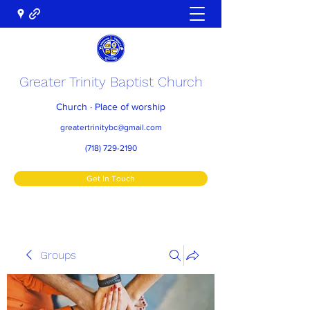
Greater Trinity Baptist Church
Church · Place of worship
greatertrinitybc@gmail.com
(718) 729-2190
Get In Touch
Groups