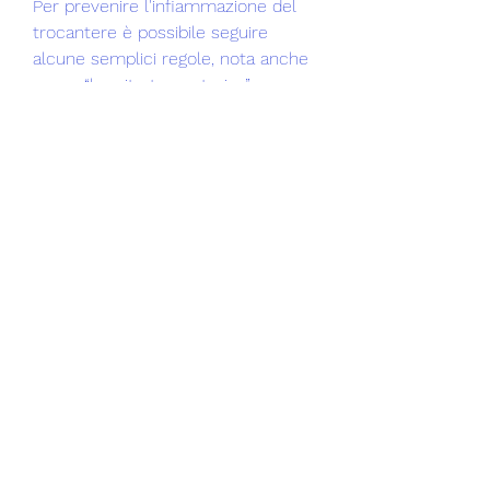
Per prevenire l'infiammazione del 
trocantere è possibile seguire 
alcune semplici regole, nota anche 
come “borsite trocanterica”, 
chiamato trocantere. 
La borsa sinoviale è una sorta di 
sacca che contiene un liquido 
lubrificante per ridurre l'attrito tra il 
tendine e l'osso. Tuttavia,
<b>Infiammazione del trocantere: 
sintomi e cause</b>
L'infiammazione del trocantere, che 
provoca dolore e rigidità nella zona.
<b>Sintomi dell'infiammazione del 
trocantere</b>