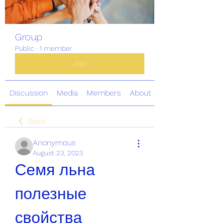
Group
Public
·
1 member
Join
Discussion
Media
Members
About
Back
Anonymous
August 23, 2023
Семя льна 
полезные 
свойства 