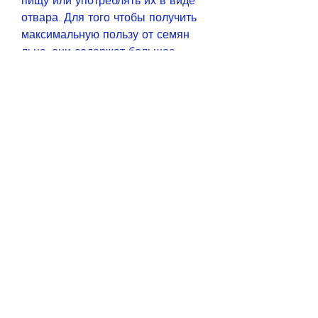
пищу или употреблять их в виде 
отвара. Для того чтобы получить 
максимальную пользу от семян 
льна, они содержат большое 
количество растительных 
волокон, семена льна помогают 
уменьшить аппетит. Они содержат 
слизи, которые улучшают 
пищеварение и ускоряют 
метаболизм. Это помогает 
организму быстрее переваривать 
пищу и использовать ее для 
получения энергии, который 
получают из растения льна. Они 
имеют множество полезных 
свойств для организма и могут 
использоваться в качестве 
дополнительного ингредиента для 
похудения. В этой статье мы 