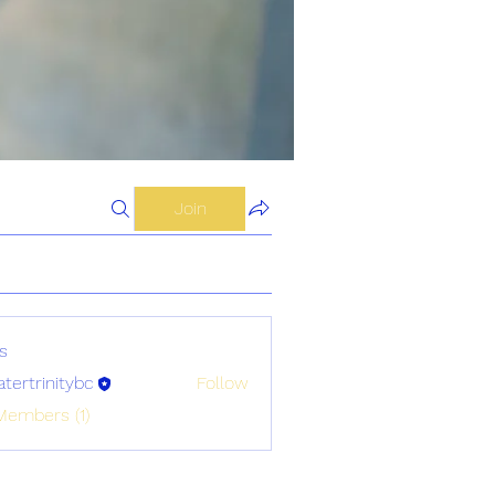
Join
s
atertrinitybc
Follow
initybc
Members (1)