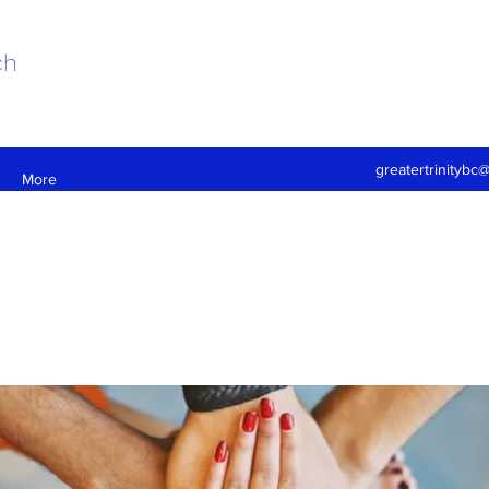
ch
greatertrinitybc
More