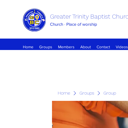
Greater Trinity Baptist Chur
Church · Place of worship
Home
Groups
Members
About
Contact
Videos
Home
Groups
Group