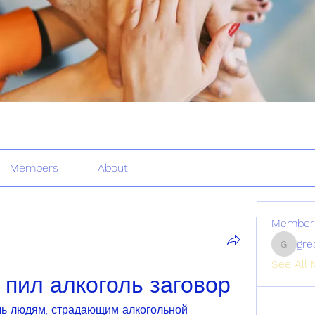
Members
About
Member
gre
greatertr
See All 
 пил алкоголь заговор
чь людям, страдающим алкогольной 