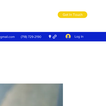
Get In Touch
Log In
@gmail.com
(718) 729-2190