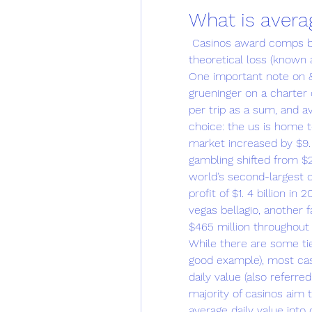
What is averag
 Casinos award comps based on a player&#39;s average daily 
theoretical loss (known a
One important note on &q
grueninger on a charter or
per trip as a sum, and ave
choice: the us is home to
market increased by $9. ;
gambling shifted from $2
world’s second-largest c
profit of $1. 4 billion in
vegas bellagio, another 
$465 million throughout 2
While there are some tie
good example), most cas
daily value (also referred
majority of casinos aim 
average daily value into 