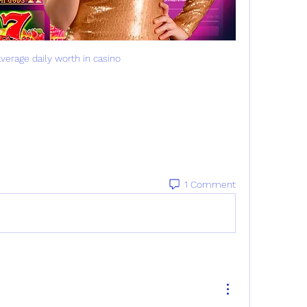
verage daily worth in casino
1 Comment