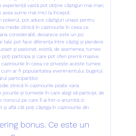
 o experiență vastă pot obține câștiguri mai mari, 
ot avea sume mai mici la început.
 pokerul, pot aduce câștiguri uriașe pentru 
rea medie zilnică în cazinourile în ceea ce 
aria considerabil, deoarece este un joc 
ile tale pot face diferența între câștig și pierdere.
ziast și pasionat, există, de asemenea, turnee 
 poți participa și care pot oferi premii masive. 
 cazinourile în ceea ce privește aceste turnee 
 cum ar fi popularitatea evenimentului, bugetul 
rul participanților.
die zilnică în cazinourile poate varia 
 jocurile și turneele în care alegi să participi, de 
de norocul pe care îl ai într-o anumită zi. 
 și află cât poți câștiga în cazinourile din 
ering bonus. Ce este un 