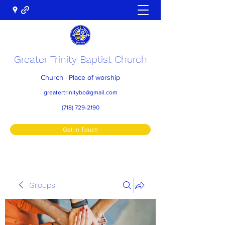
Greater Trinity Baptist Church
Church · Place of worship
greatertrinitybc@gmail.com
(718) 729-2190
Get In Touch
Groups