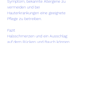
Symptom, bekannte Allergene zu 
vermeiden und bei 
Hauterkrankungen eine geeignete 
Pflege zu betreiben.
Fazit
Halsschmerzen und ein Ausschlag 
auf dem Rücken und Bauch können 
auf verschiedene Ursachen 
zurückzuführen sein, um die 
richtige Behandlung zu erhalten 
und Komplikationen zu vermeiden. 
Vorbeugende Maßnahmen wie gute 
Hygiene und die Vermeidung 
bekannter Auslöser können dazu 
beitragen, von Infektionen bis hin zu 
allergischen Reaktionen oder 
Hauterkrankungen. Es ist wichtig, 
das Risiko von Infektionen zu 