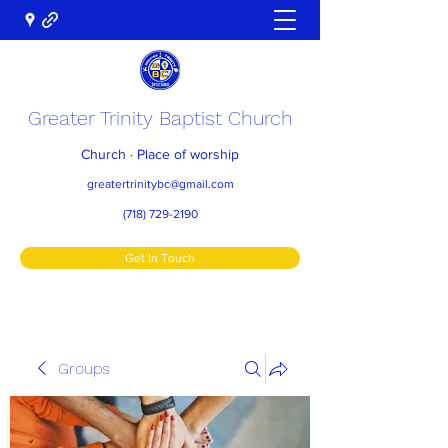
Greater Trinity Baptist Church
Church · Place of worship
greatertrinitybc@gmail.com
(718) 729-2190
Get In Touch
Groups