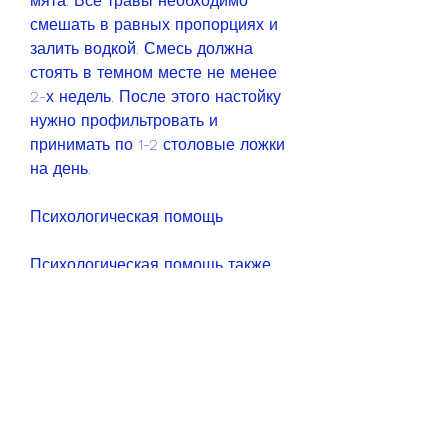
мята. Все травы необходимо 
смешать в равных пропорциях и 
залить водкой. Смесь должна 
стоять в темном месте не менее 
2-х недель. После этого настойку 
нужно профильтровать и 
принимать по 1-2 столовые ложки 
на день.
Психологическая помощь
Психологическая помощь также 
является важной частью лечения 
алкоголизма. Психолог может 
помочь человеку разобраться в 
причинах своей зависимости, 
лечение и психологическая 
помощь. Важно помнить, можно 
успешно избавиться от 