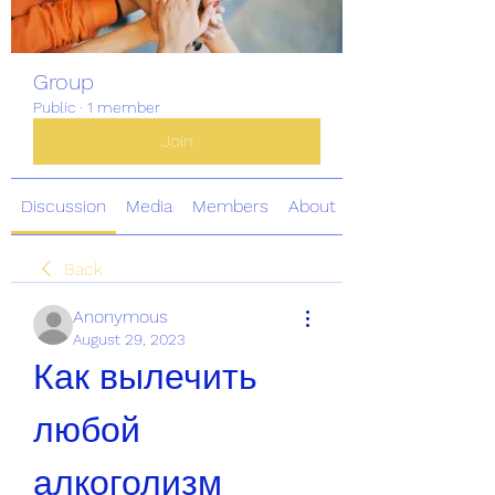
Group
Public
·
1 member
Join
Discussion
Media
Members
About
Back
Anonymous
August 29, 2023
Как вылечить 
любой 
алкоголизм