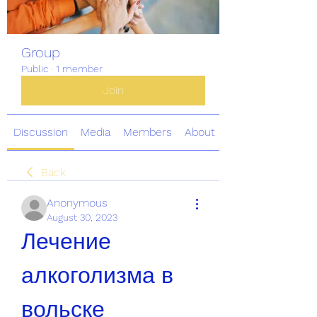
Group
Public
·
1 member
Join
Discussion
Media
Members
About
Back
Anonymous
August 30, 2023
Лечение 
алкоголизма в 
вольске