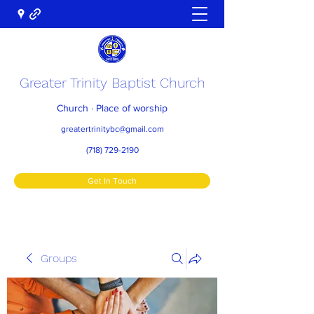
Greater Trinity Baptist Church
Church · Place of worship
greatertrinitybc@gmail.com
(718) 729-2190
Get In Touch
Groups