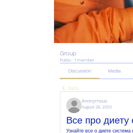
Group
Public
·
1 member
Discussion
Media
Back
Anonymous
August 26, 2023
Все про диету
Узнайте все о диете система 