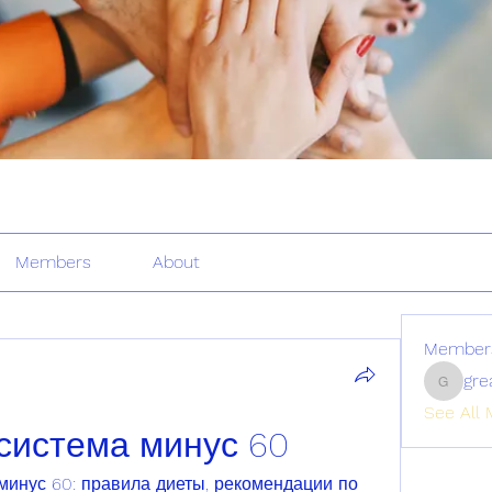
Members
About
Member
gre
greatertr
See All 
 система минус 60
минус 60: правила диеты, рекомендации по 