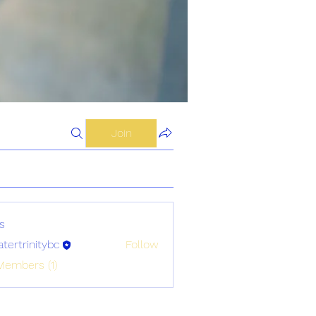
Join
s
atertrinitybc
Follow
initybc
Members (1)