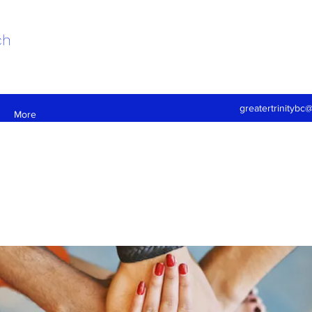
ch
greatertrinitybc
More