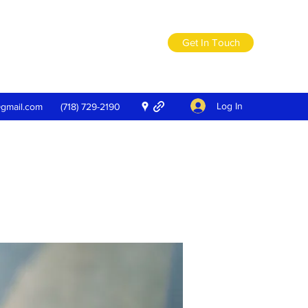
Get In Touch
Log In
@gmail.com
(718) 729-2190