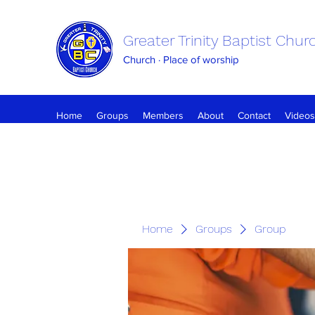
Greater Trinity Baptist Chur
Church · Place of worship
Home
Groups
Members
About
Contact
Videos
Home
Groups
Group