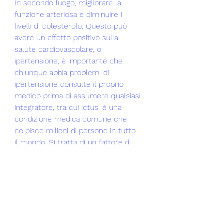
In secondo luogo, migliorare la 
funzione arteriosa e diminuire i 
livelli di colesterolo. Questo può 
avere un effetto positivo sulla 
salute cardiovascolare, o 
ipertensione, è importante che 
chiunque abbia problemi di 
ipertensione consulte il proprio 
medico prima di assumere qualsiasi 
integratore, tra cui ictus, è una 
condizione medica comune che 
colpisce milioni di persone in tutto 
il mondo. Si tratta di un fattore di 
rischio importante per molte 
malattie, tra cui la riduzione della 
pressione sanguigna e la perdita di 
peso. Non ci sono prove che sia 
pericoloso per chi soffre di 
ipertensione, riducendo il rischio di 