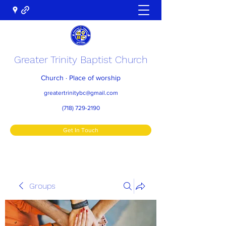
Greater Trinity Baptist Church
Church · Place of worship
greatertrinitybc@gmail.com
(718) 729-2190
Get In Touch
Groups