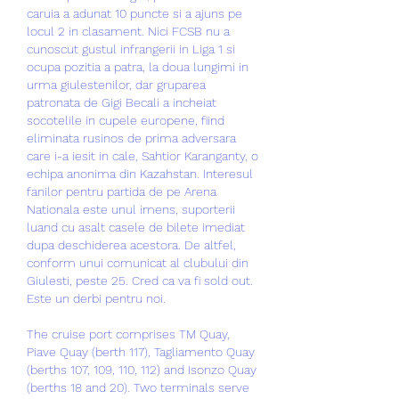
caruia a adunat 10 puncte si a ajuns pe 
locul 2 in clasament. Nici FCSB nu a 
cunoscut gustul infrangerii in Liga 1 si 
ocupa pozitia a patra, la doua lungimi in 
urma giulestenilor, dar gruparea 
patronata de Gigi Becali a incheiat 
socotelile in cupele europene, fiind 
eliminata rusinos de prima adversara 
care i-a iesit in cale, Sahtior Karanganty, o 
echipa anonima din Kazahstan. Interesul 
fanilor pentru partida de pe Arena 
Nationala este unul imens, suporterii 
luand cu asalt casele de bilete imediat 
dupa deschiderea acestora. De altfel, 
conform unui comunicat al clubului din 
Giulesti, peste 25. Cred ca va fi sold out. 
Este un derbi pentru noi.
The cruise port comprises TM Quay, 
Piave Quay (berth 117), Tagliamento Quay 
(berths 107, 109, 110, 112) and Isonzo Quay 
(berths 18 and 20). Two terminals serve 