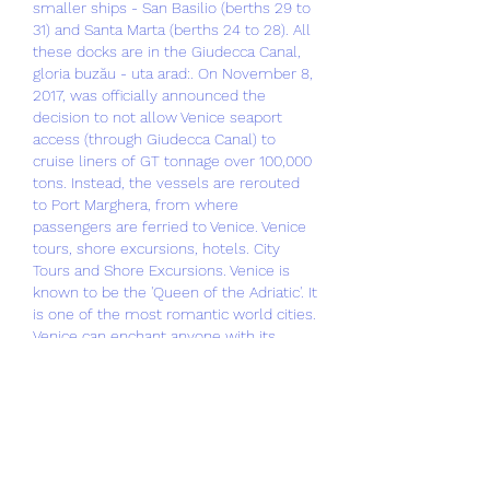
smaller ships - San Basilio (berths 29 to 
31) and Santa Marta (berths 24 to 28). All 
these docks are in the Giudecca Canal, 
gloria buzău - uta arad:. On November 8, 
2017, was officially announced the 
decision to not allow Venice seaport 
access (through Giudecca Canal) to 
cruise liners of GT tonnage over 100,000 
tons. Instead, the vessels are rerouted 
to Port Marghera, from where 
passengers are ferried to Venice. Venice 
tours, shore excursions, hotels. City 
Tours and Shore Excursions. Venice is 
known to be the 'Queen of the Adriatic'. It 
is one of the most romantic world cities. 
Venice can enchant anyone with its 
breathtaking palazzos, canals and 
beautiful bridges.
MOSE - Venice flood barrier project, u. 
MOSE project is designed to protect 
Venice and Venetian Lagoon from 
flooding caused by high tides (up to 3 m 