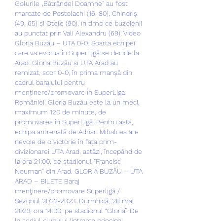
Golurile „Bătrândei Doamne” au fost 
marcate de Postolachi (16, 80), Chindriș 
(49, 65) și Otele (90), în timp ce buzoienii 
au punctat prin Vali Alexandru (69). Video 
Gloria Buzău – UTA 0-0. Soarta echipei 
care va evolua în SuperLigă se decide la 
Arad. Gloria Buzău și UTA Arad au 
remizat, scor 0-0, în prima manșă din 
cadrul barajului pentru 
menținere/promovare în SuperLiga 
României. Gloria Buzău este la un meci, 
maximum 120 de minute, de 
promovarea în SuperLigă. Pentru asta, 
echipa antrenată de Adrian Mihalcea are 
nevoie de o victorie în fața prim-
divizionarei UTA Arad, astăzi, începând de 
la ora 21:00, pe stadionul ”Francisc 
Neuman” din Arad. GLORIA BUZĂU – UTA 
ARAD – BILETE Baraj 
menţinere/promovare Superligă / 
Sezonul 2022-2023. Duminică, 28 mai 
2023, ora 14:00, pe stadionul “Gloria”. De 
la sediul clubului (intrarea principal – 