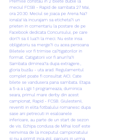
Premiile constau in 2 bilete duble la 
meciul FCSB - Rapid de sambata 27 Mai, 
ora 20:30. Meciul se joaca pe Arena Na?
ionala! Va incurajam sa eticheta?i un 
prieten in comentariu la postare de pe 
Facebook dedicata Concursului, pe care 
dori?i sa il lua?i la meci. Nu este insa 
obligatoriu sa merge?i cu acea persoana 
Biletele vor fi trimise ca?tigatorilor in 
format. Catigatorii vor fi anun?a?i 
Sambata diminea?a dupa extragere., 
gloria buzău - uta arad. Regulamentul 
complet poate fi consultat AICI. Cate 
bilete se vandusera pana sambata. Etapa 
a 5-a a Ligii 1 programeaza, duminica 
seara, primul mare derby din acest 
campionat, Rapid - FCSB. Giulestenii, 
reveniti in elita fotbalului romanesc dupa 
sase ani petrecuti in esaloanele 
inferioare, au parte de un start de sezon 
de vis. Echipa condusa de Mihai Iosif este 
neinvinsa de la inceputul campionatului 
si nu a primit inca gol, parcurs in urma 