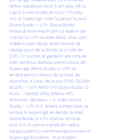
dintre clasata pe locul 5 din play-off-ul 
Ligii 2 și cea situată pe locul 7 în play-
out-ul SuperLigii. Cote la pariuri la jocul 
Gloria Buzău – UTA. Gloria Buzău 
încearcă revenirea în primul eșalon dar 
meciul cu UTA nu este deloc unul ușor. 
Arădenii sunt văzuți drept favoriți să 
câștige jocul de la Buzău la o cotă de 
2,00. Un succes al gazdelor are cotă de 
3,90. Verdictul duelului pentru locul din 
SuperLigă, dintre Buzău și UTA, se 
amână pentru returul de la Arad, de 
duminică, 4 iunie, de la ora 21:00. GLORIA 
BUZĂU – UTA ARAD 0-0 Gloria Buzău: D. 
Rusu – Oteliță, Vîrtej (Marku 44′), 
Wiktorski, Sălceanu – A. Video Gloria 
Buzău – UTA 0-0. Soarta echipei care va 
evolua în SuperLigă se decide la Arad. 
Gloria Buzău și UTA Arad au remizat, 
scor 0-0, în prima manșă din cadrul 
barajului pentru menținere/promovare în 
SuperLiga României.  As a mobile 