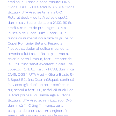
stadion în ultimele zece minute! FINAL 
Gloria Buzău - UTA Arad 0-0. 90+4 Gloria 
Buzău - UTA Arad se termină 0-0. 
Returul decisiv de la Arad se dispută 
duminica viitoare, de la ora 21:00. 90 Se 
arată 4 minute de prelungire. UTA a 
învins-o pe Gloria Buzău, scor 3-1, în 
runda cu numărul doi a fazelor grupelor 
Cupei României Betano. Keșeru a 
început ca titular al doilea meci de la 
revenirea lui Laszlo Balint și a marcat 
chiar în primul minut, fostul atacant de 
la FCSB fiind servit excelent în careu de 
Jobello. FOTBAL: Farul - FCSB, duminică, 
21:45, DGS 1. UTA Arad – Gloria Buzău 5-
1. &quot;Bătrâna Doamnă&quot; continuă 
în SuperLigă, după un retur perfect. În 
tur, scorul a fost 0-0, astfel că duelul de 
la Arad porneau cu șanse egale. Gloria 
Buzău și UTA Arad au remizat, scor 0-0, 
duminică, în Crâng, în manșa tur a 
barajului de promovare/menținere în 
prima ligă. Aceasta este confruntarea 