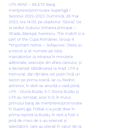
UTA ARAD – BILETE Baraj 
menţinere/promovare Superligă / 
Sezonul 2022-2023. Duminică, 28 mai 
2023, ora 14:00, pe stadionul “Gloria”. De 
la sediul clubului (intrarea principal – 
Strada „Mareşal Averescu. The match is a 
part of the Cupa României, Group 4. 
*Important notice – Sofascore. Otele și-
a trecut și el numele pe lista 
marcatorilor la intrarea în minutele 
adiționale, execuție din afara careului, și 
a declanșat sărbătoarea la Arad. UTA a 
tremurat, dar rămâne cel puțin încă un 
sezon pe prima scenă. Iar cu Rednic 
antrenor, în Vest se anunță o vară plină. 
UTA - Gloria Buzău 5-1. Gloria Buzău și 
UTA au remizat, scor 0-0, în trurul 
primului baraj de menținere/promovare 
în SuperLiga. Fotbal s-a jucat doar în 
prima repriză la Buzău, în rest a fost o 
jenă de meci de s-au enervat și 
spectatorii, care au plecat în valuri de la 