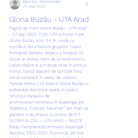
Miembro desconocido
25 sept 2023
Gloria Buzău - UTA Arad
Pagina de meci Gloria Buzău - UTA Arad 
- 27 sep 2023, 17:00. UTA a învins-o pe 
Gloria Buzău, scor 3-1, în runda cu 
numărul doi a fazelor grupelor Cupei 
României Betano. Keșeru a început ca 
titular al doilea meci de la revenirea lui 
Laszlo Balint și a marcat chiar în primul 
minut, fostul atacant de la FCSB fiind 
servit excelent în careu de Jobello. 
Partida dintre UTA Arad și Gloria Buzău s-
a disputat duminică seară, în cadrul 
returului barajului de 
promovare/menținere în Superliga, pe 
Stadionul „Francisc Neuman” din Arad, iar 
gazdele s-au impus cu scorul de 5-1. 
GLORIA BUZĂU – UTA ARAD – BILETE 
Baraj menţinere/promovare Superligă / 
Sezonul 2022-2023. Duminică, 28 mai 