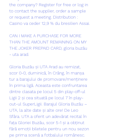
the company? Register for free or log in 
to contact the supplier, order a sample 
or request a meeting. Distribution : 
Casino va ceder 12,9 % du bresilien Assai.
CAN I MAKE A PURCHASE FOR MORE 
THAN THE AMOUNT REMAINING ON MY 
THE JOKER PREPAID CARD, gloria buzău 
- uta arad.
Gloria Buzău și UTA Arad au remizat, 
scor 0-0, duminică, în Crâng, în manșa 
tur a barajului de promovare/menținere 
în prima ligă. Aceasta este confruntarea 
dintre clasata pe locul 5 din play-off-ul 
Ligii 2 și cea situată pe locul 7 în play-
out-ul SuperLigii. Barajul Gloria Buzău – 
UTA, la alte date și alte ore! De Leo 
Sfâra. UTA a oferit un adevărat recital în 
fața Gloriei Buzău, scor 5-1 și a obținut 
fără emoții biletele pentru un nou sezon 
pe prima scenă a fotbalului românesc. 