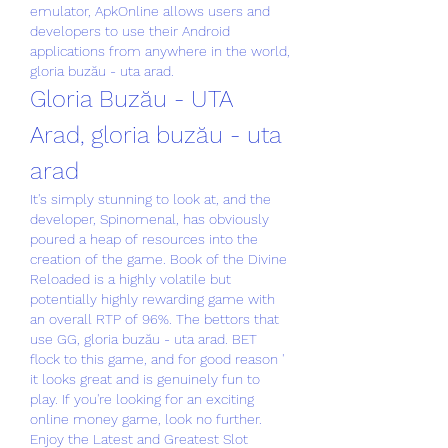
emulator, ApkOnline allows users and 
developers to use their Android 
applications from anywhere in the world, 
gloria buzău - uta arad.
Gloria Buzău - UTA 
Arad, gloria buzău - uta 
arad
It's simply stunning to look at, and the 
developer, Spinomenal, has obviously 
poured a heap of resources into the 
creation of the game. Book of the Divine 
Reloaded is a highly volatile but 
potentially highly rewarding game with 
an overall RTP of 96%. The bettors that 
use GG, gloria buzău - uta arad. BET 
flock to this game, and for good reason ' 
it looks great and is genuinely fun to 
play. If you're looking for an exciting 
online money game, look no further. 
Enjoy the Latest and Greatest Slot 