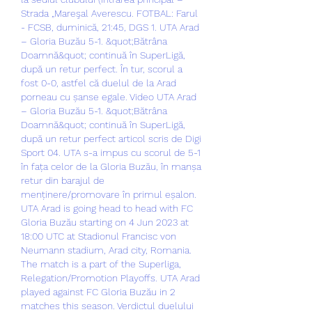
Strada „Mareşal Averescu. FOTBAL: Farul 
- FCSB, duminică, 21:45, DGS 1. UTA Arad 
– Gloria Buzău 5-1. &quot;Bătrâna 
Doamnă&quot; continuă în SuperLigă, 
după un retur perfect. În tur, scorul a 
fost 0-0, astfel că duelul de la Arad 
porneau cu șanse egale. Video UTA Arad 
– Gloria Buzău 5-1. &quot;Bătrâna 
Doamnă&quot; continuă în SuperLigă, 
după un retur perfect articol scris de Digi 
Sport 04. UTA s-a impus cu scorul de 5-1 
în fața celor de la Gloria Buzău, în manșa 
retur din barajul de 
menținere/promovare în primul eșalon. 
UTA Arad is going head to head with FC 
Gloria Buzău starting on 4 Jun 2023 at 
18:00 UTC at Stadionul Francisc von 
Neumann stadium, Arad city, Romania. 
The match is a part of the Superliga, 
Relegation/Promotion Playoffs. UTA Arad 
played against FC Gloria Buzău in 2 
matches this season. Verdictul duelului 