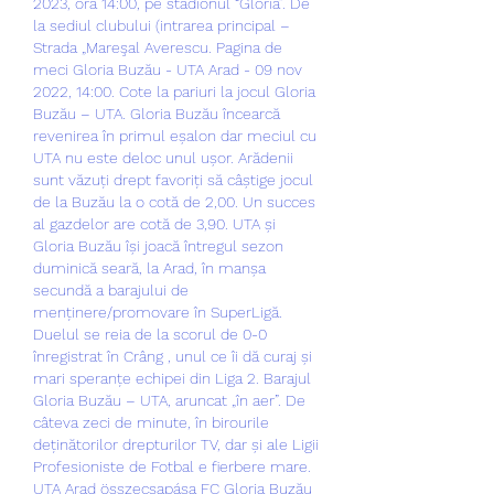
2023, ora 14:00, pe stadionul “Gloria”. De 
la sediul clubului (intrarea principal – 
Strada „Mareşal Averescu. Pagina de 
meci Gloria Buzău - UTA Arad - 09 nov 
2022, 14:00. Cote la pariuri la jocul Gloria 
Buzău – UTA. Gloria Buzău încearcă 
revenirea în primul eșalon dar meciul cu 
UTA nu este deloc unul ușor. Arădenii 
sunt văzuți drept favoriți să câștige jocul 
de la Buzău la o cotă de 2,00. Un succes 
al gazdelor are cotă de 3,90. UTA și 
Gloria Buzău își joacă întregul sezon 
duminică seară, la Arad, în manșa 
secundă a barajului de 
menținere/promovare în SuperLigă. 
Duelul se reia de la scorul de 0-0 
înregistrat în Crâng , unul ce îi dă curaj și 
mari speranțe echipei din Liga 2. Barajul 
Gloria Buzău – UTA, aruncat „în aer”. De 
câteva zeci de minute, în birourile 
deținătorilor drepturilor TV, dar și ale Ligii 
Profesioniste de Fotbal e fierbere mare. 
UTA Arad összecsapása FC Gloria Buzău 