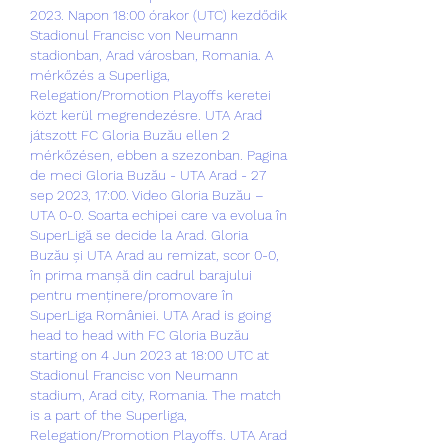
2023. Napon 18:00 órakor (UTC) kezdődik 
Stadionul Francisc von Neumann 
stadionban, Arad városban, Romania. A 
mérkőzés a Superliga, 
Relegation/Promotion Playoffs keretei 
közt kerül megrendezésre. UTA Arad 
játszott FC Gloria Buzău ellen 2 
mérkőzésen, ebben a szezonban. Pagina 
de meci Gloria Buzău - UTA Arad - 27 
sep 2023, 17:00. Video Gloria Buzău – 
UTA 0-0. Soarta echipei care va evolua în 
SuperLigă se decide la Arad. Gloria 
Buzău și UTA Arad au remizat, scor 0-0, 
în prima manșă din cadrul barajului 
pentru menținere/promovare în 
SuperLiga României. UTA Arad is going 
head to head with FC Gloria Buzău 
starting on 4 Jun 2023 at 18:00 UTC at 
Stadionul Francisc von Neumann 
stadium, Arad city, Romania. The match 
is a part of the Superliga, 
Relegation/Promotion Playoffs. UTA Arad 