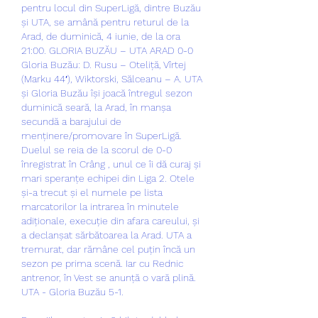
pentru locul din SuperLigă, dintre Buzău 
și UTA, se amână pentru returul de la 
Arad, de duminică, 4 iunie, de la ora 
21:00. GLORIA BUZĂU – UTA ARAD 0-0 
Gloria Buzău: D. Rusu – Oteliță, Vîrtej 
(Marku 44′), Wiktorski, Sălceanu – A. UTA 
și Gloria Buzău își joacă întregul sezon 
duminică seară, la Arad, în manșa 
secundă a barajului de 
menținere/promovare în SuperLigă. 
Duelul se reia de la scorul de 0-0 
înregistrat în Crâng , unul ce îi dă curaj și 
mari speranțe echipei din Liga 2. Otele 
și-a trecut și el numele pe lista 
marcatorilor la intrarea în minutele 
adiționale, execuție din afara careului, și 
a declanșat sărbătoarea la Arad. UTA a 
tremurat, dar rămâne cel puțin încă un 
sezon pe prima scenă. Iar cu Rednic 
antrenor, în Vest se anunță o vară plină. 
UTA - Gloria Buzău 5-1. 