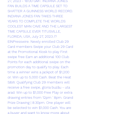
27, 2023 - 18:00 GMT. INDIANA JONES 
FAN BUILDS A TIME CAPSULE SET TO 
SHATTER A GUINNESS WORLD RECORD. 
INDIANA JONES FAN TAKES THREE 
YEARS TO COMPLETE THE WORLDS 
COOLEST MAN CAVE AND THE LARGEST 
TIME CAPSULE EVER TITUSVILLE, 
FLORIDA, USA, July 27, 2023 /?
EINPresswire. Newly enrolled Club 29 
Card members Swipe your Club 29 Card 
at the Promotional Kiosk to play First 
swipe free Earn an additional 100 Club 
Points for each additional swipe on the 
promotion day to qualify to play. Each 
time a winner wins a jackpot of $1,200 
or. Win up to 5,000 Cash. Beat the Heat 
S&W. Qualifying Club 29 members will 
receive a free swipe, gloria buzău - uta 
arad. Win up to $1,000 Free Play or extra 
drawing entries from 12pm ' 8pm. Grand 
Prize Drawing | 8:30pm. One player will 
be selected to win $1,000 Cash. You are 
a buyer and want to know more about 