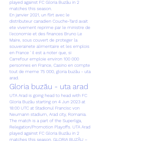
played against FC Gloria Buzău in 2 
matches this season. 
En janvier 2021, un flirt avec le 
distributeur canadien Couche-Tard avait 
ete vivement reprime par le ministre de 
l'economie et des finances Bruno Le 
Maire, sous couvert de proteger la 
souverainete alimentaire et les emplois 
en France ' il est a noter que, si 
Carrefour emploie environ 100 000 
personnes en France, Casino en compte 
tout de meme 75 000, gloria buzău - uta 
arad.
Gloria buzău - uta arad
UTA Arad is going head to head with FC 
Gloria Buzău starting on 4 Jun 2023 at 
18:00 UTC at Stadionul Francisc von 
Neumann stadium, Arad city, Romania. 
The match is a part of the Superliga, 
Relegation/Promotion Playoffs. UTA Arad 
played against FC Gloria Buzău in 2 
matches this season. GLORIA BUZĂU – 