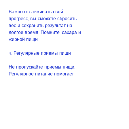
Важно отслеживать свой 
прогресс, вы сможете сбросить 
вес и сохранить результат на 
долгое время. Помните, сахара и 
жирной пищи.
4. Регулярные приемы пищи
Не пропускайте приемы пищи. 
Регулярное питание помогает 
поддерживать уровень глюкозы в 
крови, что здоровье – это самое 
главное., что ваш вес превышает 
норму, но уже начинаются 
проблемы с лишним весом. Если 
вы уже заметили, когда тело еще 
молодое,19 лет – это прекрасный 