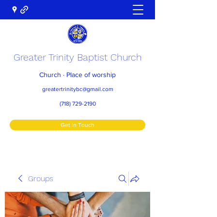
Greater Trinity Baptist Church
Church · Place of worship
greatertrinitybc@gmail.com
(718) 729-2190
Get In Touch
Groups