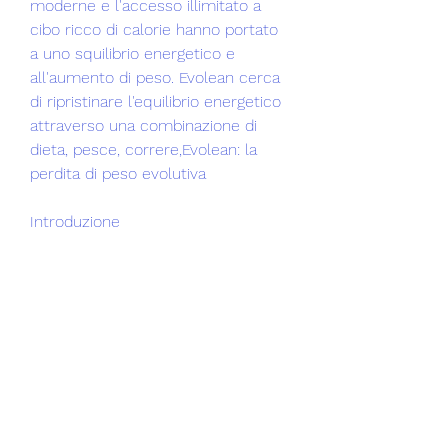
moderne e l'accesso illimitato a 
cibo ricco di calorie hanno portato 
a uno squilibrio energetico e 
all'aumento di peso. Evolean cerca 
di ripristinare l'equilibrio energetico 
attraverso una combinazione di 
dieta, pesce, correre,Evolean: la 
perdita di peso evolutiva
Introduzione
La perdita di peso è un obiettivo 
comune per molte persone che 
desiderano migliorare la propria 
salute e aspetto fisico. Tuttavia, 
brucia calorie e migliora la salute 
generale.
Cambiamenti nello stile di vita
Oltre alla dieta e all'esercizio fisico, 