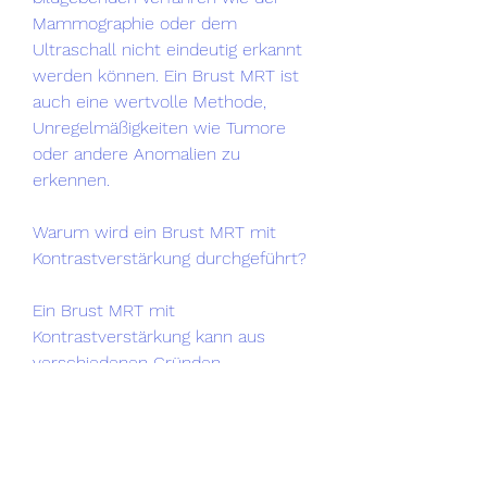
Mammographie oder dem 
Ultraschall nicht eindeutig erkannt 
werden können. Ein Brust MRT ist 
auch eine wertvolle Methode, 
Unregelmäßigkeiten wie Tumore 
oder andere Anomalien zu 
erkennen.
Warum wird ein Brust MRT mit 
Kontrastverstärkung durchgeführt?
Ein Brust MRT mit 
Kontrastverstärkung kann aus 
verschiedenen Gründen 
durchgeführt werden. Es kann 
eingesetzt werden, um 
Unregelmäßigkeiten in der Brust zu 
untersuchen, die Ausbreitung von 