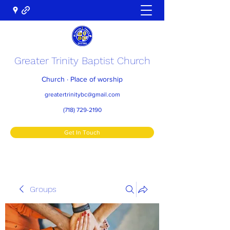
Greater Trinity Baptist Church
Church · Place of worship
greatertrinitybc@gmail.com
(718) 729-2190
Get In Touch
Groups