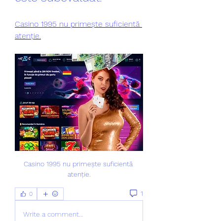
Casino 1995 nu primește suficientă 
atenție.
Casino 1995 nu primește suficientă 
atenție.
1
0
Write a comment...