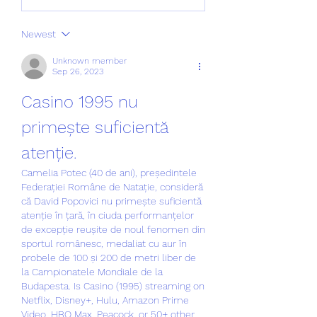
Newest
Unknown member
Sep 26, 2023
Casino 1995 nu 
primește suficientă 
atenție.
Camelia Potec (40 de ani), președintele 
Federației Române de Natație, consideră 
că David Popovici nu primește suficientă 
atenție în țară, în ciuda performanțelor 
de excepție reușite de noul fenomen din 
sportul românesc, medaliat cu aur în 
probele de 100 și 200 de metri liber de 
la Campionatele Mondiale de la 
Budapesta. Is Casino (1995) streaming on 
Netflix, Disney+, Hulu, Amazon Prime 
Video, HBO Max, Peacock, or 50+ other 