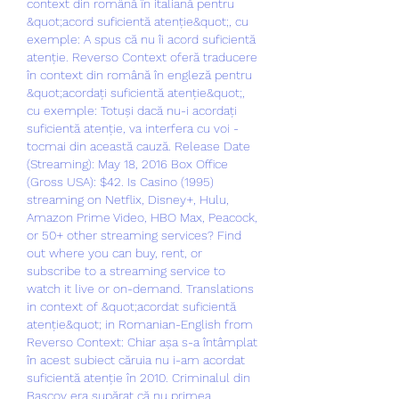
context din română în italiană pentru 
&quot;acord suficientă atenție&quot;, cu 
exemple: A spus că nu îi acord suficientă 
atenție. Reverso Context oferă traducere 
în context din română în engleză pentru 
&quot;acordați suficientă atenție&quot;, 
cu exemple: Totuși dacă nu-i acordați 
suficientă atenție, va interfera cu voi - 
tocmai din această cauză. Release Date 
(Streaming): May 18, 2016 Box Office 
(Gross USA): $42. Is Casino (1995) 
streaming on Netflix, Disney+, Hulu, 
Amazon Prime Video, HBO Max, Peacock, 
or 50+ other streaming services? Find 
out where you can buy, rent, or 
subscribe to a streaming service to 
watch it live or on-demand. Translations 
in context of &quot;acordat suficientă 
atenție&quot; in Romanian-English from 
Reverso Context: Chiar așa s-a întâmplat 
în acest subiect căruia nu i-am acordat 
suficientă atenție în 2010. Criminalul din 
Bascov era supărat că nu primea 