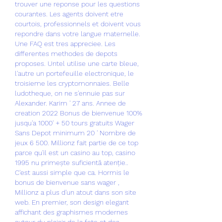
trouver une reponse pour les questions 
courantes. Les agents doivent etre 
courtois, professionnels et doivent vous 
repondre dans votre langue maternelle. 
Une FAQ est tres appreciee. Les 
differentes methodes de depots 
proposes. Untel utilise une carte bleue, 
l'autre un portefeuille electronique, le 
troisieme les cryptomonnaies. Belle 
ludotheque, on ne s'ennuie pas sur 
Alexander. Karim ' 27 ans. Annee de 
creation 2022 Bonus de bienvenue 100% 
jusqu'a 1000' + 50 tours gratuits Wager 
Sans Depot minimum 20 ' Nombre de 
jeux 6 500. Millionz fait partie de ce top 
parce qu'il est un casino au top, casino 
1995 nu primește suficientă atenție.. 
C'est aussi simple que ca. Hormis le 
bonus de bienvenue sans wager , 
Millionz a plus d'un atout dans son site 
web. En premier, son design elegant 
affichant des graphismes modernes 
autour du plaisir de la fete et des 