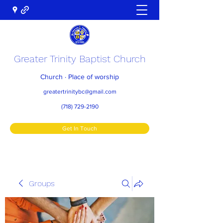
Greater Trinity Baptist Church
Church · Place of worship
greatertrinitybc@gmail.com
(718) 729-2190
Get In Touch
Groups