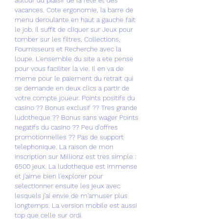
vacances. Cote ergonomie, la barre de 
menu deroulante en haut a gauche fait 
le job. Il suffit de cliquer sur Jeux pour 
tomber sur les filtres, Collections, 
Fournisseurs et Recherche avec la 
loupe. L'ensemble du site a ete pense 
pour vous faciliter la vie. Il en va de 
meme pour le paiement du retrait qui 
se demande en deux clics a partir de 
votre compte joueur. Points positifs du 
casino ?? Bonus exclusif ?? Tres grande 
ludotheque ?? Bonus sans wager Points 
negatifs du casino ?? Peu d'offres 
promotionnelles ?? Pas de support 
telephonique. La raison de mon 
inscription sur Millionz est tres simple : 
6500 jeux. La ludotheque est immense 
et j'aime bien l'explorer pour 
selectionner ensuite les jeux avec 
lesquels j'ai envie de m'amuser plus 
longtemps. La version mobile est aussi 
top que celle sur ordi.