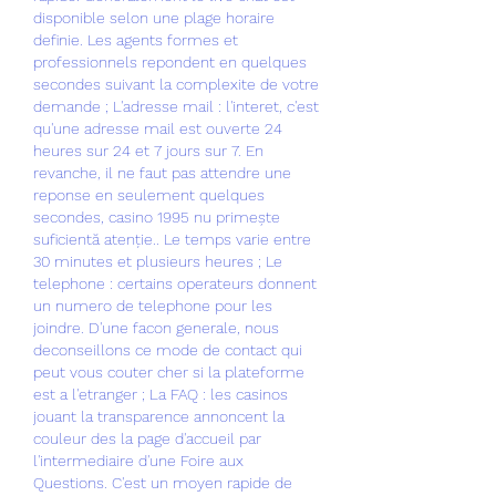
disponible selon une plage horaire 
definie. Les agents formes et 
professionnels repondent en quelques 
secondes suivant la complexite de votre 
demande ; L'adresse mail : l'interet, c'est 
qu'une adresse mail est ouverte 24 
heures sur 24 et 7 jours sur 7. En 
revanche, il ne faut pas attendre une 
reponse en seulement quelques 
secondes, casino 1995 nu primește 
suficientă atenție.. Le temps varie entre 
30 minutes et plusieurs heures ; Le 
telephone : certains operateurs donnent 
un numero de telephone pour les 
joindre. D'une facon generale, nous 
deconseillons ce mode de contact qui 
peut vous couter cher si la plateforme 
est a l'etranger ; La FAQ : les casinos 
jouant la transparence annoncent la 
couleur des la page d'accueil par 
l'intermediaire d'une Foire aux 
Questions. C'est un moyen rapide de 