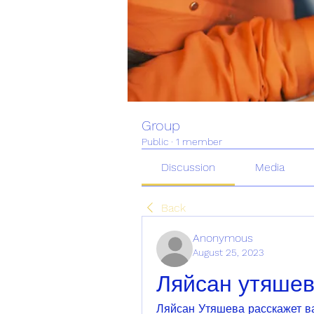
Group
Public
·
1 member
Discussion
Media
Back
Anonymous
August 25, 2023
Ляйсан утяшев
Ляйсан Утяшева расскажет ва