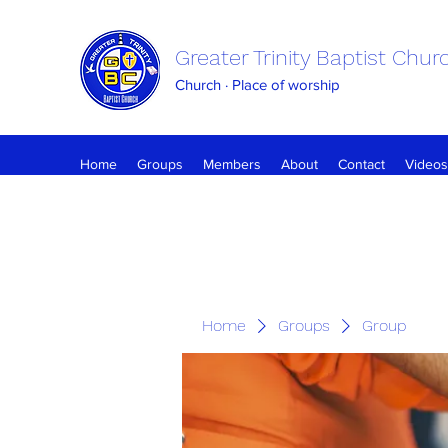
Greater Trinity Baptist Chur
Church · Place of worship
Home
Groups
Members
About
Contact
Videos
Home
Groups
Group