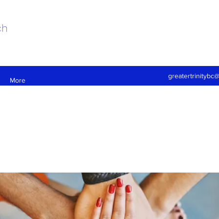
ch
greatertrinitybc
More