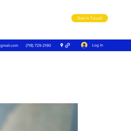
Get In Touch
Log In
@gmail.com
(718) 729-2190