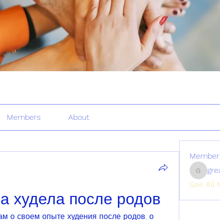
Members
About
Member
gre
greatertr
See All 
а худела после родов
м о своем опыте худения после родов, о 