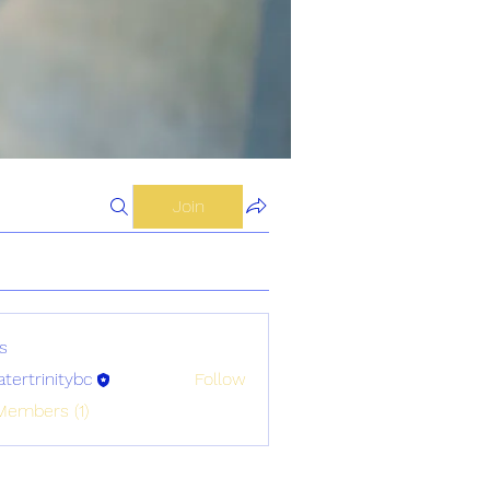
Join
s
atertrinitybc
Follow
initybc
Members (1)