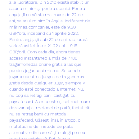
zile lucrătoare. Din 2010 există stabilit un 
salariu minim și pentru ucenici. Pentru 
angajații cu vârsta mai mare de 22 de 
ani, salariul minim în Anglia, indiferent de 
mărimea companiei, este de 9,50 
GBP/oră, începând cu 1 aprilie 2022. 
Pentru angajații sub 22 de ani, rata orară 
variază astfel: Între 21-22 ani – 9,18 
GBP/oră. Com cada día, ahora tienes 
acceso instantáneo a más de 7780 
tragamonedas online gratis a las que 
puedes jugar aquí mismo. Se puede 
jugar a nuestros juegos de tragaperras 
gratis desde cualquier lugar, siempre y 
cuando esté conectado a Internet. Nu, 
nu poți să retragi banii câștigați cu 
paysafecard. Acesta este și cel mai mare 
dezavantaj al metodei de plată, faptul că 
nu se retrag banii cu metoda 
paysafecard. Găsești însă în articol o 
multitudine de metode de plată 
alternative din care să ți-o alegi pe cea 
care te avantajează. Poți face o 