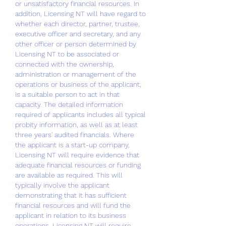
or unsatisfactory financial resources. In 
addition, Licensing NT will have regard to 
whether each director, partner, trustee, 
executive officer and secretary, and any 
other officer or person determined by 
Licensing NT to be associated or 
connected with the ownership, 
administration or management of the 
operations or business of the applicant, 
is a suitable person to act in that 
capacity. The detailed information 
required of applicants includes all typical 
probity information, as well as at least 
three years' audited financials. Where 
the applicant is a start-up company, 
Licensing NT will require evidence that 
adequate financial resources or funding 
are available as required. This will 
typically involve the applicant 
demonstrating that it has sufficient 
financial resources and will fund the 
applicant in relation to its business 
operations. Licensing NT will require 