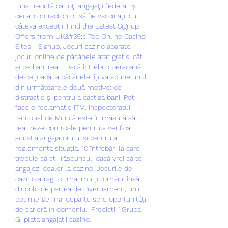
luna trecută ca toţi angajaţii federali şi 
cei ai contractorilor să fie vaccinaţi, cu 
câteva excepţii. Find the Latest Signup 
Offers from UK&#39;s Top Online Casino 
Sites - Signup. Jocuri cazino aparate – 
jocuri online de păcănele atât gratis, cât 
și pe bani reali. Dacă întrebi o persoană 
de ce joacă la păcănele, îți va spune unul 
din următoarele două motive: de 
distracție și pentru a câștiga bani. Poți 
face o reclamatie ITM. Inspectoratul 
Teritorial de Muncă este în măsură să 
realizeze controale pentru a verifica 
situația angajatorului și pentru a 
reglementa situația. 10 întrebări la care 
trebuie să știi răspunsul, dacă vrei să te 
angajezi dealer la cazino. Jocurile de 
cazino atrag tot mai mulți români, însă 
dincolo de partea de divertisment, unii 
pot merge mai departe spre oportunități 
de carieră în domeniu.  Predictii ' Grupa 
G, plata angajații cazino.