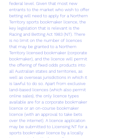
federal level. Given that most new 
entrants to the market who wish to offer 
betting will need to apply for a Northern 
Territory sports bookmaker licence, the 
key legislation that is relevant is the 
Racing and Betting Act 1983 (NT). There 
is no limit on the number of licences 
that may be granted to a Northern 
Territory licensed bookmaker (corporate 
bookmaker), and the licence will permit 
the offering of fixed odds products into 
all Australian states and territories, as 
well as overseas jurisdictions in which it 
is lawful to do so. Apart from exclusive 
land-based licences (which also permit 
online sales), the only licence types 
available are for a corporate bookmaker 
licence or an on-course bookmaker 
licence (with an approval to take bets 
over the internet). A licence application 
may be submitted to Licensing NT for a 
sports bookmaker licence by a locally 