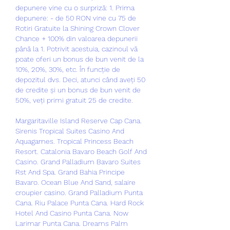
depunere vine cu o surpriză: 1. Prima 
depunere: - de 50 RON vine cu 75 de 
Rotiri Gratuite la Shining Crown Clover 
Chance + 100% din valoarea depunerii 
până la 1. Potrivit acestuia, cazinoul vă 
poate oferi un bonus de bun venit de la 
10%, 20%, 30%, etc. În funcție de 
depozitul dvs. Deci, atunci când aveți 50 
de credite și un bonus de bun venit de 
50%, veți primi gratuit 25 de credite. 
Margaritaville Island Reserve Cap Cana. 
Sirenis Tropical Suites Casino And 
Aquagames. Tropical Princess Beach 
Resort. Catalonia Bavaro Beach Golf And 
Casino. Grand Palladium Bavaro Suites 
Rst And Spa. Grand Bahia Principe 
Bavaro. Ocean Blue And Sand, salaire 
croupier casino. Grand Palladium Punta 
Cana. Riu Palace Punta Cana. Hard Rock 
Hotel And Casino Punta Cana. Now 
Larimar Punta Cana. Dreams Palm 