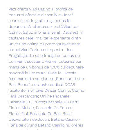
Vezi oferta Vlad Cazino și profită de 
bonus si ofertele disponibile. Joacă 
acum cu rotiri gratuite și bonus la 
depunere. Ai oferta completă Vlad pe 
Cazino. Salut, si bine ai venit! Daca esti in 
cautarea celei mai tari experiente dintr-
un cazino online cu promoții excelente 
atunci Vlad Cazino este pentru tine. 
Pregăteşte-te să primeşti un bonus de 
bun venit suculent. Aici vei putea să pui 
mâna pe un bonus de 100% cu depunere 
maximă în limita a 900 de lei. Acesta 
face parte din secţiunea: „Bonusuri de tip 
Bani Bonus”, deci este dedicat DOAR 
jucătorilor noi! Live Dealer Cazino; Cazino 
Fără Descărcare; Online Pacanele. 
Pacanele Cu Fructe; Pacanele Cu Cărți; 
Sloturi Mobile; Pacanele Cu Septari; 
Sloturi Noi; Pacanele Cu Bani Reali; 
Dezvoltatori de Jocuri. Betano Casino - 
Până de curând Betano Casino nu oferea 